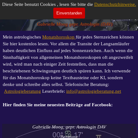
Direkt zum Seiteninhalt
Diese Seite benutzt Cookies , lesen Sie bitte die
Datenschutzhinweise.
Das Monatshoroskop
Einverstanden
Gabrielle Moog gepr. Astrologin (DAV)
Mein astrologisches
Monatshoroskop
für jedes Sternzeichen können
Sie hier kostenlos lesen. Vor allem die Transite der Langsamläufer
haben deutlichen Einfluss auf jedes Sonnenzeichen. Auch wenn die
Sinnhaftigkeit von allgemeinen Monatshoroskopen oft angezweifelt
wird, wird man nach einiger Zeit feststellen, dass man die
beschriebenen Schwingungen deutlich spüren kann. Ich verwende
für das Monatshoroskop keine Textbausteine oder KI, sondern
denke und schreibe alles selbst.
Telefonische Beratung:
Astrologieberatung
Leserbriefe:
info@astrologieberatung.net
Hier finden Sie meine neuesten Beiträge auf Facebook:
Gabrielle Moog, gepr. Astrologin DAV
Beratung