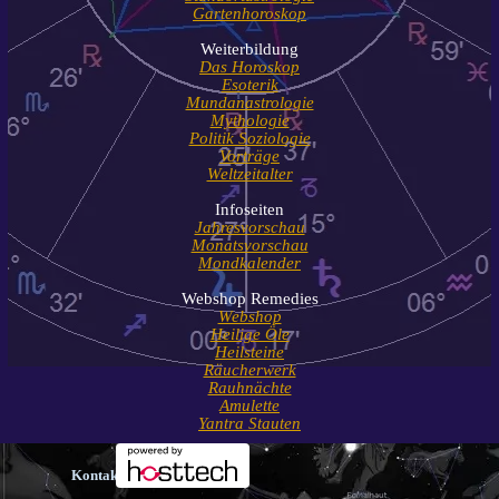
Gartenhoroskop
Weiterbildung
Das Horoskop
Esoterik
Mundanastrologie
Mythologie
Politik Soziologie
Vorträge
Weltzeitalter
Infoseiten
Jahresvorschau
Monatsvorschau
Mondkalender
Webshop Remedies
Webshop
Heilige Öle
Heilsteine
Räucherwerk
Rauhnächte
Amulette
Yantra Stauten
Kontakt