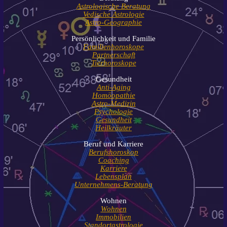
Astrologische Beratung
Vedische Astrologie
Astro-Geographie
Persönlichkeit und Familie
Familienhoroskope
Partnerschaft
Tierhoroskope
Gesundheit
Anti-Aging
Homöopathie
Astro-Medizin
Psychologie
Gesundheit
Heilkräuter
Beruf und Karriere
Berufshoroskop
Coaching
Karriere
Lebensplan
Unternehmens-B
eratung
Wohnen
Wohnen
Immobilien
Standortastrologie